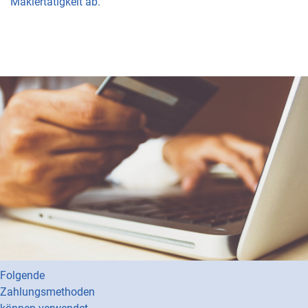
Maklertätigkeit ab.
Zahlungsarten
im Onlineshop
Haus +
Grundeigentümer
Bochum e.V. akzeptiert
eine Vielzahl von
Zahlungsmethoden.
Folgende
Zahlungsmethoden