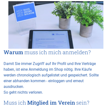
Warum
muss ich mich anmelden?
Damit Sie immer Zugriff auf Ihr Profil und Ihre Verträge
haben, ist eine Anmeldung im Shop nötig. Ihre Käufe
werden chronologisch aufgelistet und gespeichert. Sollte
einer abhanden kommen - einloggen und erneut
ausdrucken.
So geht nichts verloren.
Muss ich
Mitglied im Verein
sein?